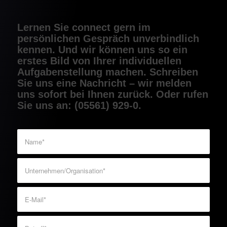
Lernen Sie connect gern im
persönlichen Gespräch unverbindlich
kennen. Und wir können uns so ein
erstes Bild von Ihrer individuellen
Aufgaben­stellung machen. Schreiben
Sie uns eine Nachricht – wir melden
uns sofort bei Ihnen zurück. Oder rufen
Sie uns an: (05561) 929-0.