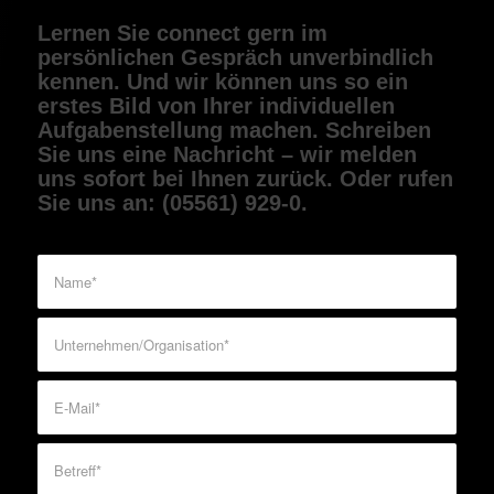
Lernen Sie connect gern im
persönlichen Gespräch unverbindlich
kennen. Und wir können uns so ein
erstes Bild von Ihrer individuellen
Aufgaben­stellung machen. Schreiben
Sie uns eine Nachricht – wir melden
uns sofort bei Ihnen zurück. Oder rufen
Sie uns an: (05561) 929-0.