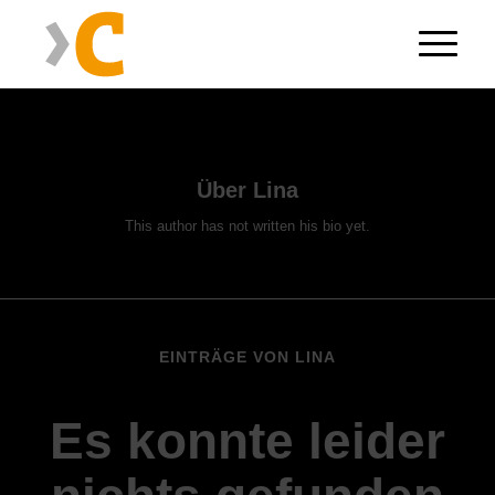
Über
Lina
This author has not written his bio yet.
EINTRÄGE VON LINA
Es konnte leider